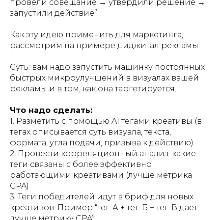
провели совещание → утвердили решение →
запустили действие”.
Как эту идею применить для маркетинга,
рассмотрим на примере диджитал рекламы.
Суть: вам надо запустить машинку постоянных
быстрых микроулучшений в визуалах вашей
рекламы и в том, как она таргетируется.
Что надо сделать:
1. Разметить с помощью AI тегами креативы (в
тегах описывается суть визуала, текста,
формата, угла подачи, призыва к действию)
2. Провести корреляционный анализ: какие
теги связаны с более эффективно
работающими креативами (лучше метрика
CPA)
3. Теги победителей идут в бриф для новых
креативов. Пример “тег-А + тег-Б + тег-В дает
лучше метрику CPA”