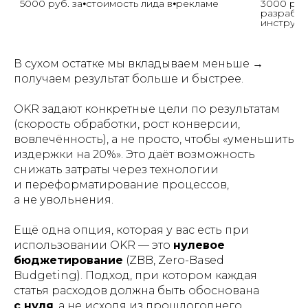
5000 руб. за⦁стоимость лида в⦁рекламе
3000 руб
разработ
инструм
В сухом остатке мы вкладываем меньше →
получаем результат больше и быстрее.
OKR задают конкретные цели по результатам
(скорость обработки, рост конверсии,
вовлечённость), а не просто, чтобы «уменьшить
издержки на 20%». Это даёт возможность
снижать затраты через технологии
и переформатирование процессов,
а не увольнения.
Ещё одна опция, которая у вас есть при
использовании OKR — это
нулевое
бюджетирование
(ZBB, Zero-Based
Budgeting). Подход, при котором каждая
статья расходов должна быть обоснована
с нуля
, а не исходя из прошлогоднего