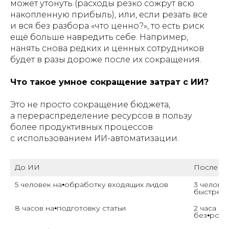
может утонуть (расходы резко сожрут всю
накопленную прибыль), или, если резать все
и вся без разбора «что ценно?», то есть риск
ещё больше навредить себе. Например,
нанять снова редких и ценных сотрудников
будет в разы дороже после их сокращения.
Что такое умное сокращение затрат с ИИ?
Это не просто сокращение бюджета,
а перераспределение ресурсов в пользу
более продуктивных процессов
с использованием ИИ-автоматизации.
До ИИ
После в
5 человек на⦁обработку входящих лидов
3 челове
быстрее 
8 часов на⦁подготовку статьи
2 часа с
без⦁рост