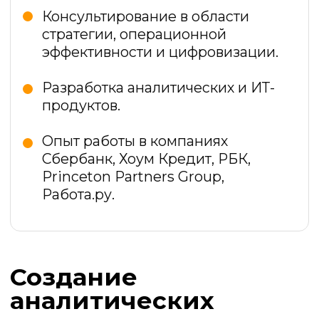
Создание
аналитических
проектов
:
Создание и развитие стартапов
Создание аналитической
компании Frank RG — лидера
рынка банковской аналитики
Создание аналитических
продуктов на основе BigData:
мониторинг туризма, перепись
торговых точек, оценка
численности Москвы.
Все эксперты Адаптива