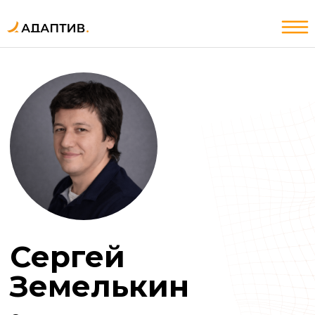
ИИ
Услуги
ИИ
Услуги
Сергей
Земелькин
Специалист
по стратегическому
консультированию и маркетинговым
исследованиям.
Основатель аналитической компании
Frank RG. Работал в Сбербанке, РБК
и Princeton Partners Group.