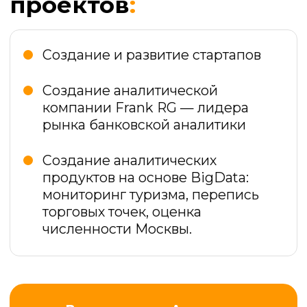
Давайте обсудим
вашу задачу
:
Стратегическое изменение
начинается с разговора
Телеграм
t.me/Hello_Adaptive
Макс