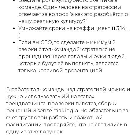
Введите роль культурного скептика в
команде. Один человек на стратсессии
отвечает за вопрос “а как это разобьётся о
нашу реальную культуру?”
Умножайте сроки на коэффициент 𝚷 3.14….
:)
Если вы CEO, то сделайте минимум 2
сверки с топ-командой: стратегия не
прошедшая через головы и руки людей,
которые будут её выполнять, является
только красивой презентацией
В работе топ-команды над стратегией можно и
нужно использовать ИИ на этапах
трендвотчинга, проверки гипотез, сборки
решений и sense making-а. Но обязательно за
счёт групповой работы и грамотной
фасилитации проверяйте, что не свалились в
одну из этих ловушек.